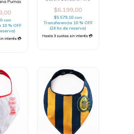
ana Pumas
$6.199,00
9,00
$5.579,10
con
10
con
Transferencia 10 % OFF
a 10 % OFF
(24 hs de reserva)
reserva)