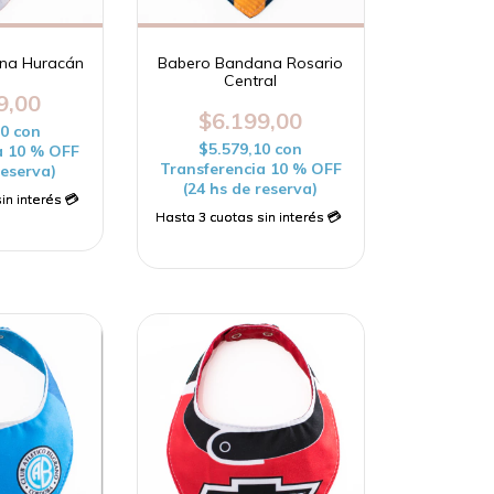
na Huracán
Babero Bandana Rosario
Central
9,00
$6.199,00
10
con
$5.579,10
con
a 10 % OFF
Transferencia 10 % OFF
reserva)
(24 hs de reserva)