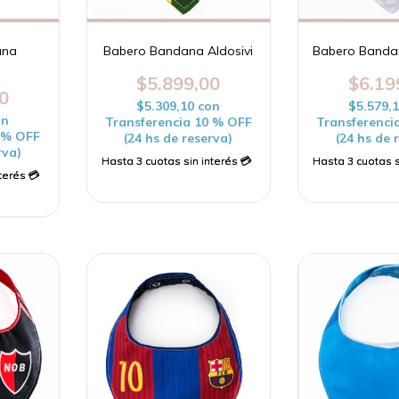
Babero Bandana Aldosivi
Babero Banda
ana
$5.899,00
$6.19
0
$5.309,10
con
$5.579,
on
Transferencia 10 % OFF
Transferenci
0 % OFF
(24 hs de reserva)
(24 hs de 
rva)