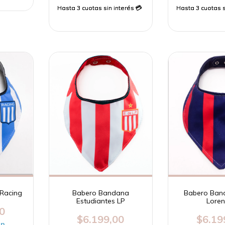
Racing
Babero Bandana
Babero Ban
Estudiantes LP
Lore
0
$6.199,00
$6.19
on