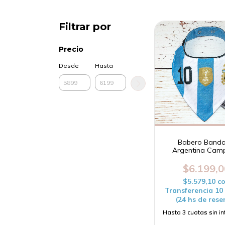
Filtrar por
Precio
Desde
Hasta
Babero Band
Argentina Cam
$6.199,0
$5.579,10
c
Transferencia 1
(24 hs de rese