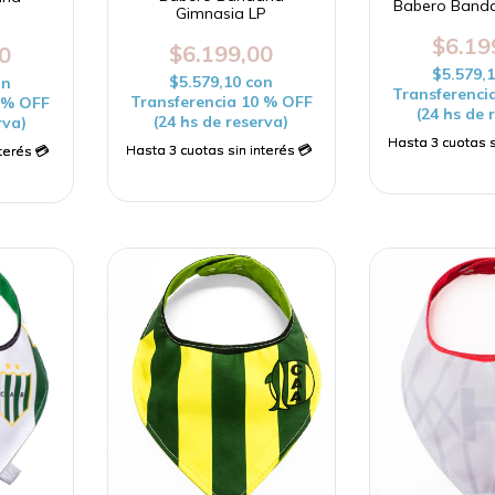
Babero Band
Gimnasia LP
$6.19
$6.199,00
0
$5.579,
$5.579,10
con
on
Transferenci
Transferencia 10 % OFF
0 % OFF
(24 hs de 
(24 hs de reserva)
rva)