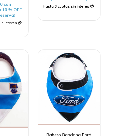
10
con
a 10 % OFF
reserva)
Babero Bandana Ford