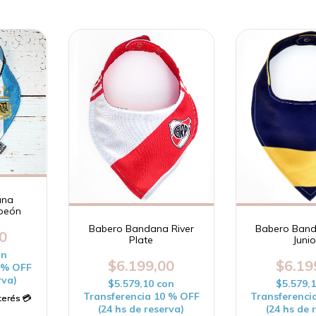
ana
peón
Babero Bandana River
Babero Ban
0
Plate
Junio
on
$6.199,00
$6.19
0 % OFF
rva)
$5.579,10
con
$5.579,
Transferencia 10 % OFF
Transferenci
(24 hs de reserva)
(24 hs de 