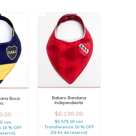
Babero Bandana
dana Boca
Independiente
rs
$6.199,00
9,00
$5.579,10
con
10
con
Transferencia 10 % OFF
a 10 % OFF
(24 hs de reserva)
reserva)