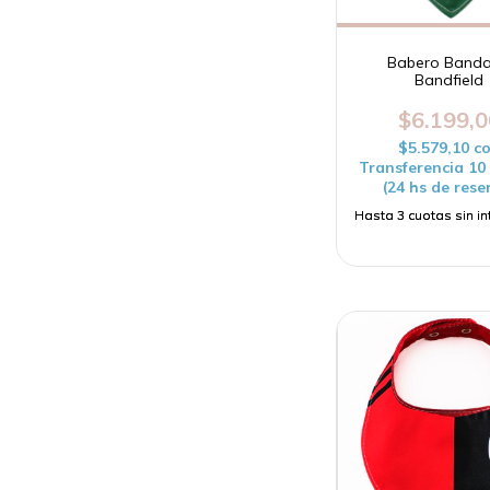
Babero Band
Bandfield
$6.199,0
$5.579,10
c
Transferencia 1
(24 hs de rese