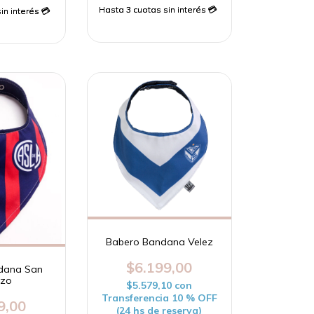
Babero Bandana Velez
$6.199,00
dana San
nzo
$5.579,10
con
Transferencia 10 % OFF
9,00
(24 hs de reserva)