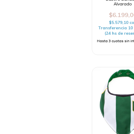
Alvarado
$6.199,0
$5.579,10
c
Transferencia 1
(24 hs de rese