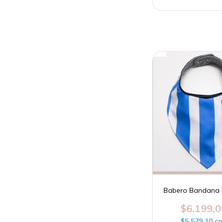
Babero Bandana 
$6.199,0
$5.579,10
c