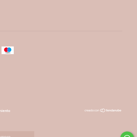
miento
compra.