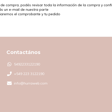
 de compra, podés revisar toda la información de la compra y conf
ás un e-mail de nuestra parte
viaremos el comprobante y tu pedido
Contactános
5492233122190
+549 223 3122190
info@hurraweb.com