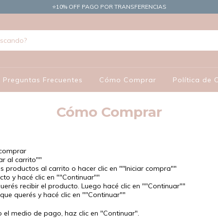
​⭐10% OFF PAGO POR TRANSFERENCIAS
Preguntas Frecuentes
Cómo Comprar
Política de
Cómo Comprar
 comprar
r al carrito""
productos al carrito o hacer clic en ""Iniciar compra""
to y hacé clic en ""Continuar""
uerés recibir el producto. Luego hacé clic en ""Continuar""
que querés y hacé clic en ""Continuar""
 el medio de pago, haz clic en "Continuar".