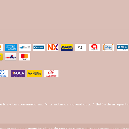
e las y los consumidores. Para reclamos
ingresá acá.
/
Botón de arrepenti
ar por este sitio
aceptás el uso de cookies
para agilizar tu experiencia de 