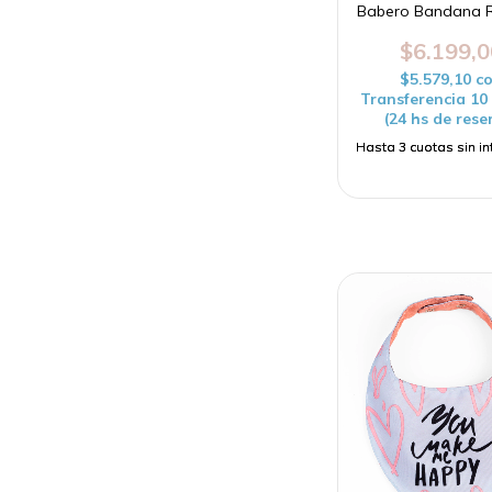
Babero Bandana 
$6.199,0
$5.579,10
c
Transferencia 1
(24 hs de rese