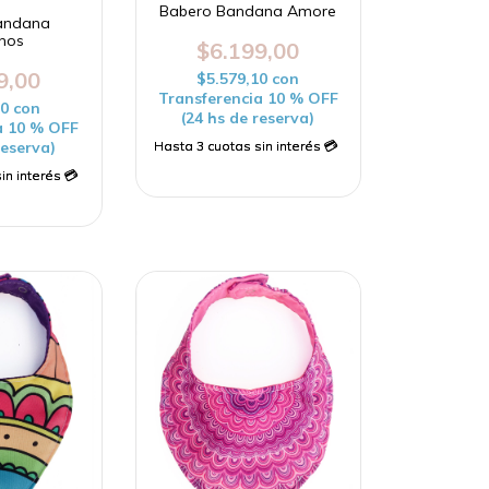
Babero Bandana Amore
andana
inos
$6.199,00
9,00
$5.579,10
con
Transferencia 10 % OFF
10
con
(24 hs de reserva)
a 10 % OFF
reserva)