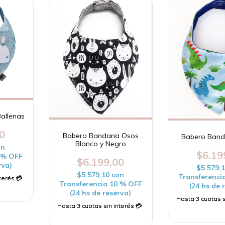
allenas
0
Babero Bandana Osos
Babero Band
Blanco y Negro
on
$6.19
0 % OFF
$6.199,00
rva)
$5.579,
$5.579,10
con
Transferenci
Transferencia 10 % OFF
(24 hs de 
(24 hs de reserva)