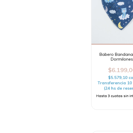
Babero Bandana
Dormilone
$6.199,0
$5.579,10
c
Transferencia 1
(24 hs de rese