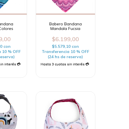
andana
Babero Bandana
Colores
Mandala Fucsia
9,00
$6.199,00
10
con
$5.579,10
con
a 10 % OFF
Transferencia 10 % OFF
reserva)
(24 hs de reserva)