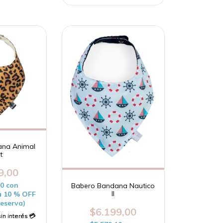
ana Animal
t
9,00
10
con
Babero Bandana Nautico
II
a 10 % OFF
reserva)
$6.199,00