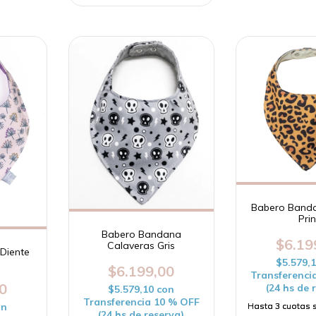
Babero Band
Prin
Babero Bandana
$6.19
Calaveras Gris
Diente
$5.579,
$6.199,00
Transferenci
0
(24 hs de 
$5.579,10
con
Transferencia 10 % OFF
on
(24 hs de reserva)