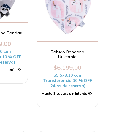
ana Pandas
9,00
10
con
Babero Bandana
Unicornio
a 10 % OFF
reserva)
$6.199,00
$5.579,10
con
Transferencia 10 % OFF
(24 hs de reserva)