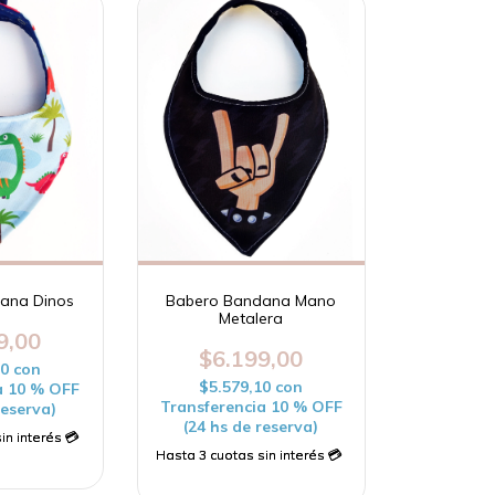
ana Dinos
Babero Bandana Mano
Metalera
9,00
$6.199,00
10
con
$5.579,10
con
a 10 % OFF
Transferencia 10 % OFF
reserva)
(24 hs de reserva)