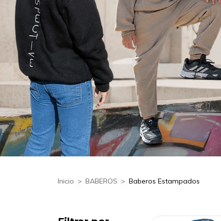
Inicio
>
BABEROS
>
Baberos Estampados