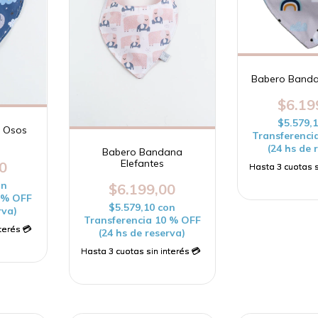
Babero Band
$6.19
$5.579,
 Osos
Transferenci
s
(24 hs de 
Babero Bandana
Elefantes
0
on
$6.199,00
0 % OFF
$5.579,10
con
rva)
Transferencia 10 % OFF
(24 hs de reserva)