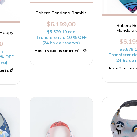
Babero Bandana Bambis
$6.199,00
Babero B
Mandala 
$5.579,10
con
 Happy
Transferencia 10 % OFF
$6.19
0
(24 hs de reserva)
$5.579,
on
Transferenci
0 % OFF
(24 hs de 
rva)