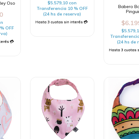
$5.579,10
con
Rey Oso
Babero B
Transferencia 10 % OFF
Pingu
0
(24 hs de reserva)
$6.19
on
0 % OFF
$5.579,
rva)
Transferenci
(24 hs de 